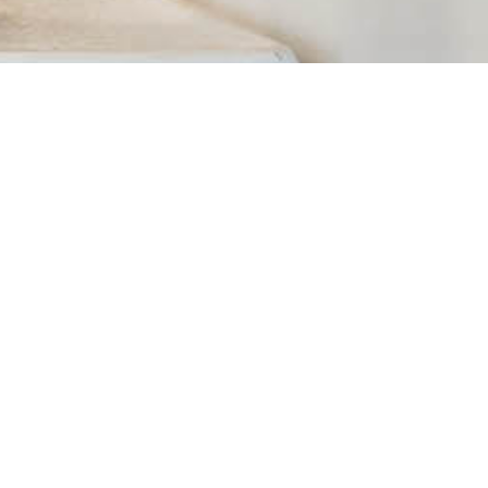
Milteg bvba
+32 485 97 64
BE
Heidestraat
70
0628.699.164
31, 3140
sven@milteg.be
IBAN BE65
Keerbergen
3630 6378
3196