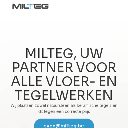
MILTEG, UW
PARTNER VOOR
ALLE VLOER- EN
TEGELWERKEN
Wij plaatsen zowel natuursteen als keramische tegels en
dit tegen een correcte prijs
sven@milteg.be